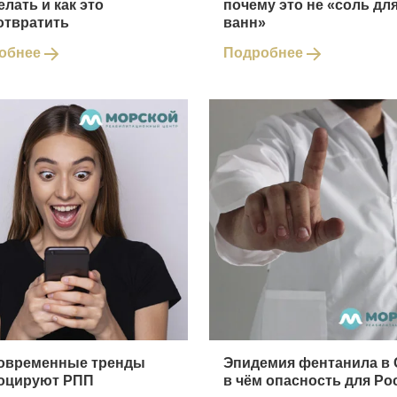
елать и как это
почему это не «соль дл
отвратить
ванн»
обнее
Подробнее
современные тренды
Эпидемия фентанила в
оцируют РПП
в чём опасность для Ро