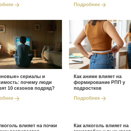
обнее
Подробнее
иновые» сериалы и
Как аниме влияет на
симость: почему люди
формирование РПП у
рят 10 сезонов подряд?
подростков
обнее
Подробнее
лкоголь влияет на почки
Как алкоголь влияет на