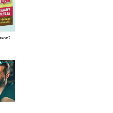
акое?