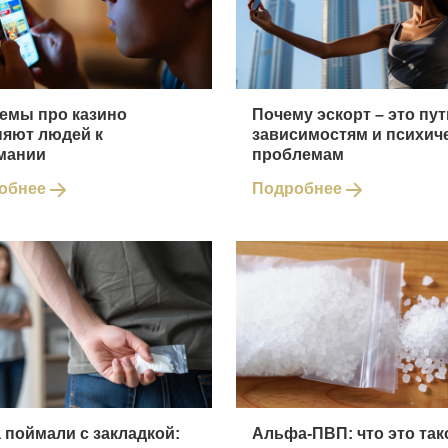
мемы про казино
Почему эскорт – это пут
няют людей к
зависимостям и психич
мании
проблемам
обнее
Подробнее
 поймали с закладкой:
Альфа-ПВП: что это так