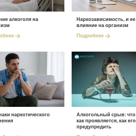
ние алкоголя на
Наркозависимость, и ее
низм
влияние на организм
обнее
Подробнее
наки наркотического
Алкогольный срыв: что 
нения
как проявляется, как его
предупредить