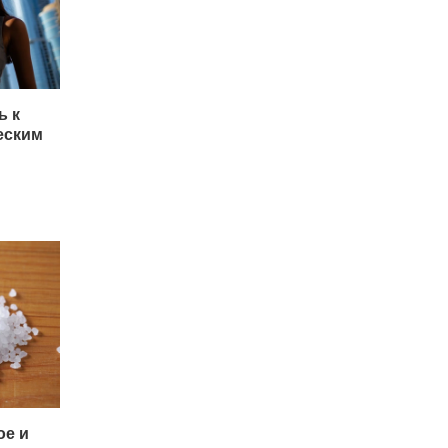
ь к
еским
ое и