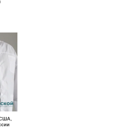
я
 США,
ссии