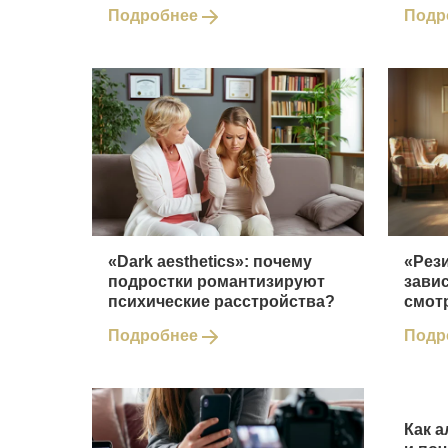
Подробнее
Подр
«Dark aesthetics»: почему
«Рез
подростки романтизируют
зави
психические расстройства?
смот
Подробнее
Подр
Как а