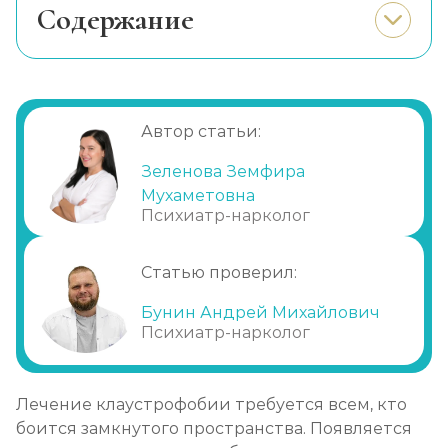
Cодержание
Лечение ОКР
Особенности заболевания
Записаться
от 1 700 ₽/сеанс
Проверенные методы
Рекомендации
Лечение ПТСР
Автор статьи:
Лекарства
Записаться
от 1 700 ₽/сеанс
Зеленова Земфира
Профилактика
Мухаметовна
Почему требуется помощь
Лечение стресса
Психиатр-нарколог
специалистов?
Записаться
от 1 200 ₽/сеанс
Статью проверил:
Лечение биполярного расстройства
Бунин Андрей Михайлович
Записаться
Психиатр-нарколог
от 2 000 ₽/сеанс
Лечение булимии
Лечение клаустрофобии требуется всем, кто
Записаться
от 2 000 ₽/сеанс
боится замкнутого пространства. Появляется