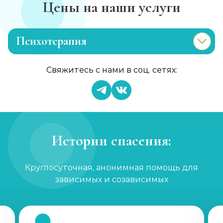
Цены на наши услуги
Психотерапия
Лечение раздражительности
Свяжитесь с нами в соц. сетях:
Записаться
от 1 200 ₽/сеанс
Лечение анорексии
Записаться
от 2 000 ₽/сеанс
Истории спасения:
Консультация психолога
Круглосуточная, анонимная помощь для
Записаться
от 1 000 ₽
зависимых и созависимых
Семейный психолог
Записаться
от 1 200 ₽