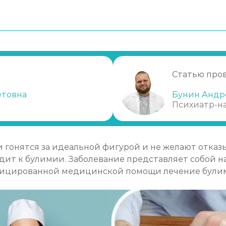
Статью про
ления
етовна
Бунин Андр
Психиатр-н
гонятся за идеальной фигурой и не желают отказы
одит к булимии. Заболевание представляет собой 
фицированной медицинской помощи лечение булим