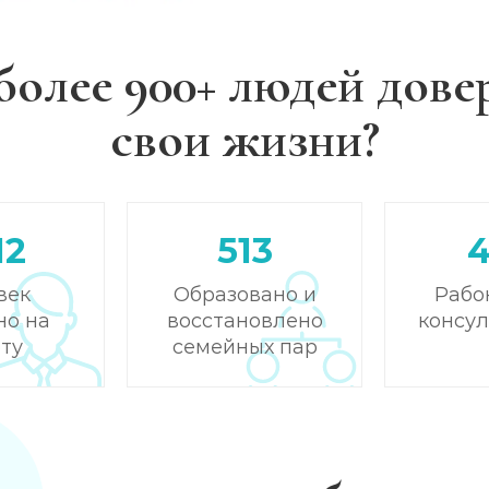
более 900+ людей дове
свои жизни?
12
513
век
Образовано и
Рабо
но на
восстановлено
консу
ту
семейных пар