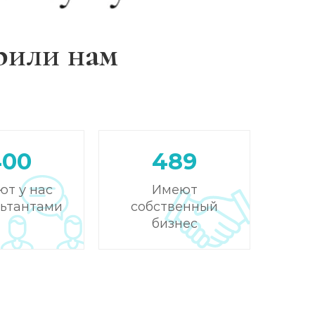
рили нам
400
489
ют у нас
Имеют
льтантами
собственный
бизнес