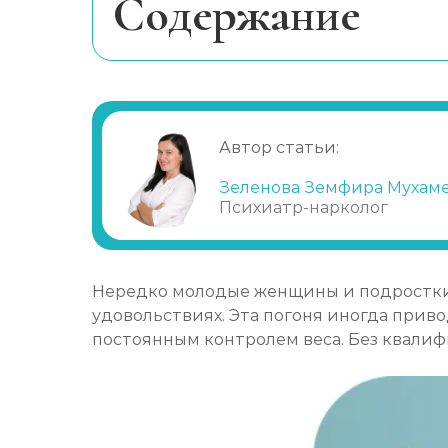
Cодержание
Виды и стадии заболевания
Как близким распознать недуг
Методы лечения булимии
Автор статьи:
Способы лечения
Длительность лечения и восстанов
Зеленова Земфира Мухам
Психиатр-нарколог
Нередко молодые женщины и подростки 
удовольствиях. Эта погоня иногда прив
постоянным контролем веса. Без квали