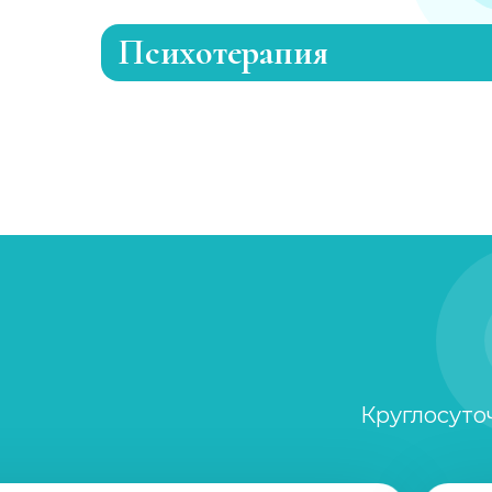
Психотерапия
Лечение раздражительности
Лечение анорексии
Консультация психолога
Семейный психолог
Детский психолог
Круглосуто
Клинический психолог