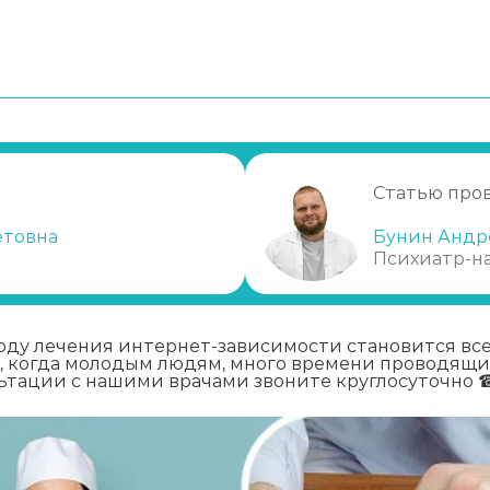
исимость
ную зависимость
висимости
Статью про
симости
етовна
Бунин Андр
Психиатр-н
оду лечения интернет-зависимости становится вс
м, когда молодым людям, много времени проводящ
льтации с нашими врачами звоните круглосуточно