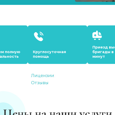
Приезд вы
ем полную
Круглосуточная
бригады в
альность
помощь
минут
Лицензии
Отзывы
Цены на наши услуги