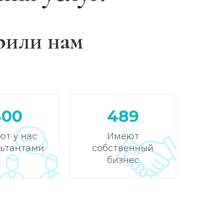
рили нам
400
489
ют у нас
Имеют
льтантами
собственный
бизнес