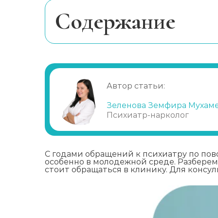
Cодержание
Как распознать компьютерную зав
Причины начать лечить компьютер
Методы лечения компьютерной за
Автор статьи:
Этапы лечения компьютерной зави
Зеленова Земфира Мухам
Психиатр-нарколог
С годами обращений к психиатру по пов
особенно в молодежной среде. Разбере
стоит обращаться в клинику. Для консу