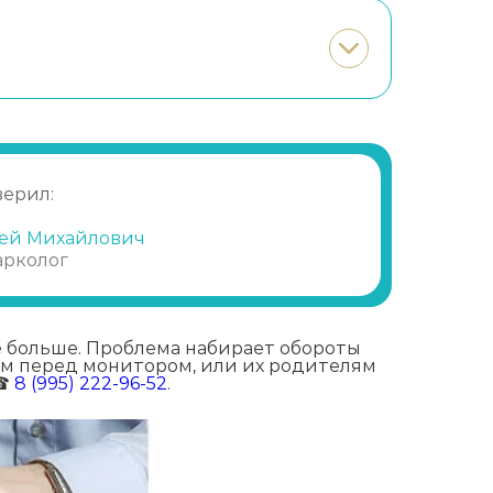
верил:
ей Михайлович
арколог
е больше. Проблема набирает обороты
им перед монитором, или их родителям
 ☎
8 (995) 222-96-52
.