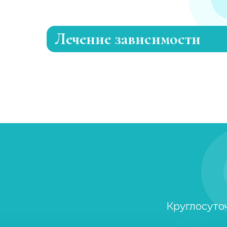
Лечение зависимости
Лечение токсикомании
Лечение игромании
Лечение никотиновой зависимости
Кодирование от табакокурения
Лечение пищевой зависимости
Круглосуто
Лечение интернет-зависимости