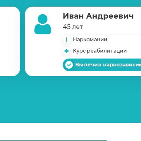
Иван Андреевич
Записаться
от 1 500 ₽/сеанс
45 лет
Наркомании
Курс реабилитации
Вылечил наркозависи