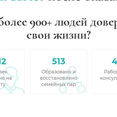
более 900+ людей дове
свои жизни?
12
513
век
Образовано и
Рабо
но на
восстановлено
консу
ту
семейных пар