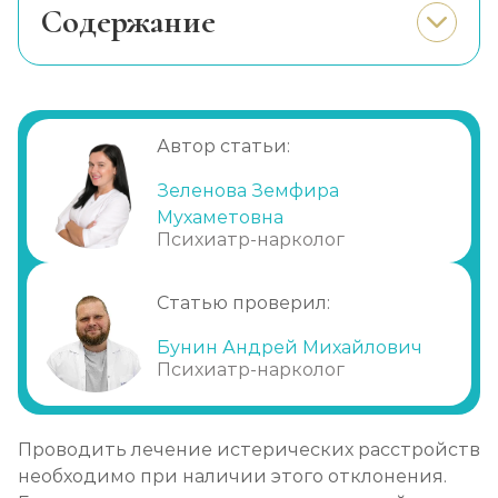
Cодержание
Когда больному нужна помощь?
Что ждет при отсутствии лечения?
Первая помощь
Автор статьи:
Психотерапия
Зеленова Земфира
Лекарственные препараты
Мухаметовна
Биофизическая терапия
Психиатр-нарколог
После лечения
Статью проверил:
Профилактика
Преимущества нашей клиники
Бунин Андрей Михайлович
Психиатр-нарколог
Проводить лечение истерических расстройств
необходимо при наличии этого отклонения.