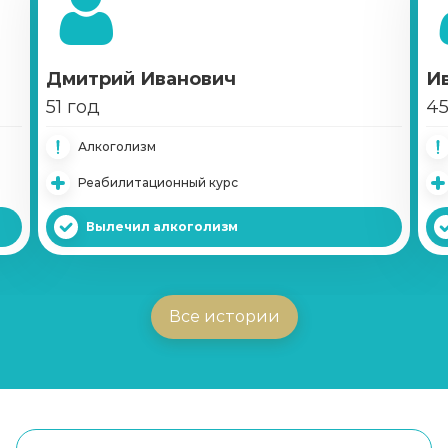
Дмитрий Иванович
И
51 год
45
Алкоголизм
Реабилитационный курс
Вылечил алкоголизм
Все истории