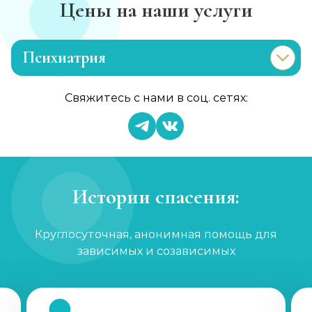
Цены на наши услуги
Психиатрия
Консультация психиатра
Свяжитесь с нами в соц. сетях:
Записаться
от 2 000 ₽/сеанс
Психиатр на дом
Записаться
от 5 000 ₽
Истории спасения:
Скорая психиатрическая помощь
Круглосуточная, анонимная помощь для
Записаться
от 5 000 ₽
зависимых и созависимых
Лечение шизофрении, психоза
Записаться
от 2 500 ₽/сеанс