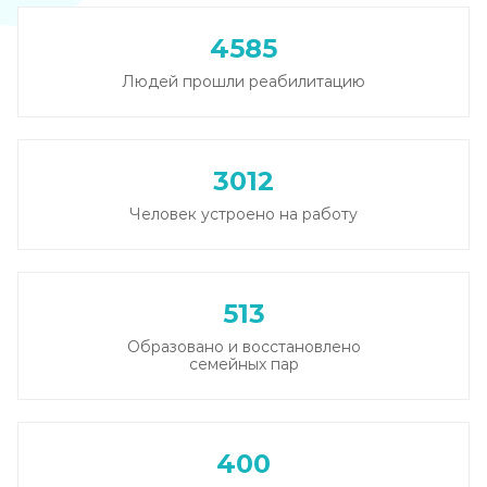
Каннабиоидная детоксикация
Записаться
от 5 000 ₽
4585
Людей прошли реабилитацию
Лечение наркомании (стационар, в сутки)
Записаться
от 5 500 ₽
3012
Лечение зависимости от солей
Человек устроено на работу
Записаться
от 6 000 ₽/сутки
Лечение зависимости от спайса
513
Записаться
от 6 000 ₽/сутки
Образовано и восстановлено
семейных пар
Лечение зависимости от героина
Записаться
от 6 500 ₽/сутки
400