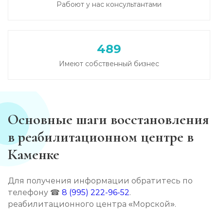
Лечение зависимости от амфетамина
Рабоют у нас консультантами
Записаться
от 6 000 ₽/сутки
Лечение зависимости от гашиша
489
Записаться
от 5 000 ₽/сутки
Имеют собственный бизнес
Лечение зависимости от Лирики
Записаться
от 6 500 ₽/сутки
Основные шаги восстановления
Лечение зависимости от феназепама
в реабилитационном центре в
Записаться
от 6 000 ₽/сутки
Каменке
Лечение подростковой наркомании
Для получения информации обратитесь по
Записаться
от 6 000 ₽/сутки
телефону ☎
8 (995) 222-96-52
.
реабилитационного центра «Морской».
Кодирование от наркомании