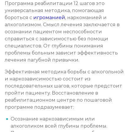
Программа реабилитации 12 шагов это
Записаться
от 12 000 ₽
универсальная методика, помогающая
бороться с
игроманией
, наркоманией и
алкоголизмом. Смысл лечения заключается в
Кодирование Селинкро
осознании пациентом неспособности
Записаться
от 8 000 ₽
справиться с зависимостью без помощи
специалистов. От глубины понимания
Реабилитация наркозависимых (месяц)
проблемы больным зависит эффективность
лечения пагубной привычки.
Записаться
от 30 000 ₽
Эффективная методика борьбы с алкогольной
Реабилитация наркозависимых подростков
и наркозависимостью состоит из
последовательных шагов, которые предстоит
Записаться
от 35 000 ₽/мес
пройти пациенту. Восстановление в
реабилитационном центре по пошаговой
Программа 12 шагов
программе подразумевает:
Записаться
от 25 000 ₽/мес
Осознание наркозависимым или
алкоголиком всей глубины проблемы.
Ресоциализация наркоманов