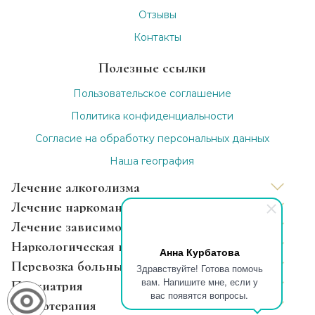
Отзывы
Контакты
Полезные ссылки
Пользовательское соглашение
Политика конфиденциальности
Согласие на обработку персональных данных
Наша география
Лечение алкоголизма
Лечение наркомании
Вывод из запоя
Лечение зависимости
Капельница от запоя
Нарколог на дом
Наркологическая помощь
Анна Курбатова
Капельница от похмелья
Снятие ломки
Лечение зависимости анонимно
Перевозка больных
Здравствуйте! Готова помочь
Лечение хронического алкоголизма
УБОД
Лечение игромании
Детоксикация от наркотиков
вам. Напишите мне, если у
Психиатрия
Лечение женского алкоголизма
Принудительное лечение наркозависимых
Лечение табакокурения кодированием
Капельница от наркотиков
Междугородные перевозки лежачих больных
вас появятся вопросы.
Психотерапия
Кодирование уколом
Лечение созависимости
Лечение никотиновой зависимости
Консультация психотерапевта
Перевозка инвалидов
Лечение дромомании