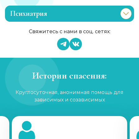
Психиатрия
Консультация психиатра
Свяжитесь с нами в соц. сетях:
Записаться
от 2 000 ₽/сеанс
Психиатр на дом
Записаться
от 5 000 ₽
Истории спасения:
Скорая психиатрическая помощь
Круглосуточная, анонимная помощь для
Записаться
от 5 000 ₽
зависимых и созависимых
Лечение шизофрении, психоза
Записаться
от 2 500 ₽/сеанс