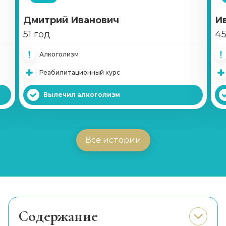
Дмитрий Иванович
И
51 год
45
Алкоголизм
Реабилитационный курс
Вылечил алкоголизм
Все истории
Cодержание