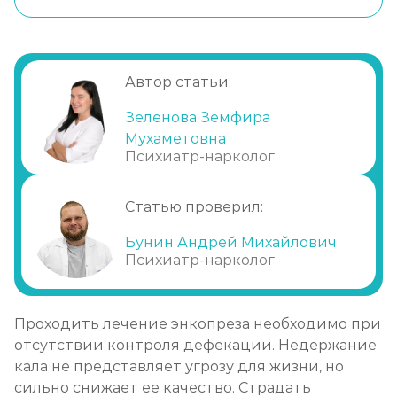
При каких симптомах обращаются к
врачу?
Необходимость лечения
Автор статьи:
Проведение терапии
Психотерапия
Зеленова Земфира
Мухаметовна
Малоинвазивные методы
Психиатр-нарколог
Домашнее лечение
Обращение в клинику
Статью проверил:
Бунин Андрей Михайлович
Психиатр-нарколог
Проходить лечение энкопреза необходимо при
отсутствии контроля дефекации. Недержание
кала не представляет угрозу для жизни, но
сильно снижает ее качество. Страдать